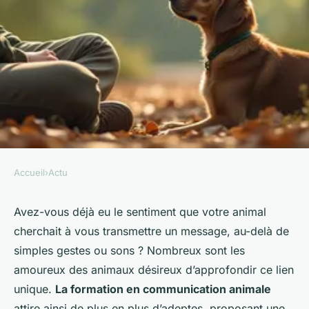
Accueil
›
Actu
ACTU
Formation en communication
Avez-vous déjà eu le sentiment que votre animal
cherchait à vous transmettre un message, au-delà de
animale : comprendre et
simples gestes ou sons ? Nombreux sont les
dialoguer avec nos
amoureux des animaux désireux d’approfondir ce lien
compagnons
unique.
La formation en communication animale
attire ainsi de plus en plus d’adeptes, proposant une