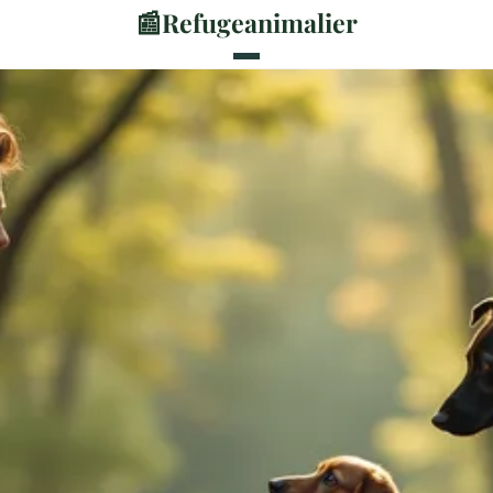
📰
Refugeanimalier