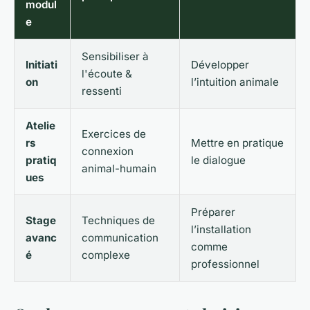
modul
e
Sensibiliser à
Initiati
Développer
l'écoute &
on
l’intuition animale
ressenti
Atelie
Exercices de
rs
Mettre en pratique
connexion
pratiq
le dialogue
animal-humain
ues
Préparer
Stage
Techniques de
l’installation
avanc
communication
comme
é
complexe
professionnel